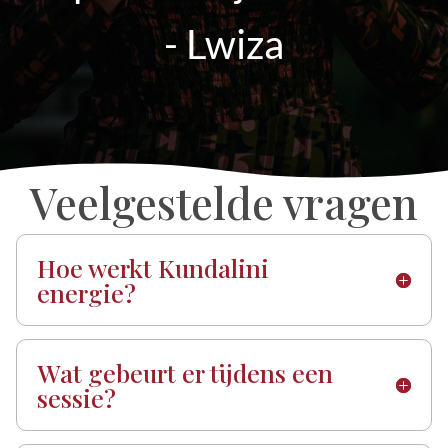
- Lwiza
Veelgestelde vragen
Hoe werkt Kundalini
energie?
Wat gebeurt er tijdens een
sessie?