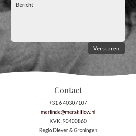
Versturen
Contact
+31 6 40307107
merlinde@merakiflow.nl
KVK:
90400860
Regio Diever & Groningen