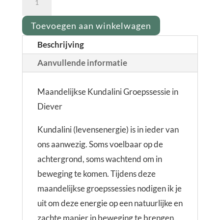
sessie
in
Toevoegen aan winkelwagen
Diever
Beschrijving
|
Aanvullende informatie
21
augustus
Maandelijkse Kundalini Groepssessie in
om
Diever
19:00
aantal
Kundalini (levensenergie) is in ieder van
ons aanwezig. Soms voelbaar op de
achtergrond, soms wachtend om in
beweging te komen. Tijdens deze
maandelijkse groepssessies nodigen ik je
uit om deze energie op een natuurlijke en
zachte manier in beweging te brengen.