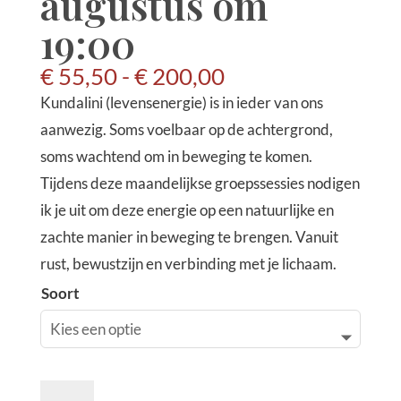
augustus om
19:00
Prijsklasse:
€
55,50
-
€
200,00
€ 55,50
Kundalini (levensenergie) is in ieder van ons
tot
aanwezig. Soms voelbaar op de achtergrond,
€ 200,00
soms wachtend om in beweging te komen.
Tijdens deze maandelijkse groepssessies nodigen
ik je uit om deze energie op een natuurlijke en
zachte manier in beweging te brengen. Vanuit
rust, bewustzijn en verbinding met je lichaam.
Soort
Kundalini