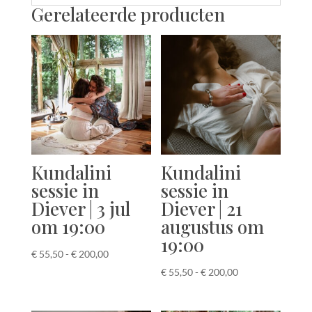
Gerelateerde producten
Kundalini
Kundalini
sessie in
sessie in
Diever | 3 jul
Diever | 21
om 19:00
augustus om
19:00
Prijsklasse:
€
55,50
-
€
200,00
€ 55,50
Prijsklasse:
€
55,50
-
€
200,00
tot
€ 55,50
€ 200,00
tot