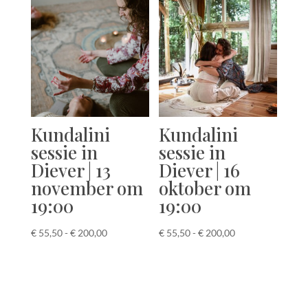
€ 200,00
Kundalini
Kundalini
sessie in
sessie in
Diever | 13
Diever | 16
november om
oktober om
19:00
19:00
Prijsklasse:
Prijsklasse:
€
55,50
-
€
200,00
€
55,50
-
€
200,00
€ 55,50
€ 55,50
tot
tot
€ 200,00
€ 200,00